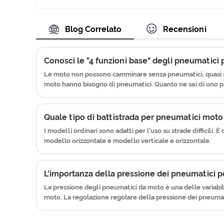
di questo pneumatico per scooter
calore e può prolungare la durata
e garantiamo la qualità del nostro
dei pneumatici per motociclette.
Blog Correlato
Recensioni
prodotto. Utilizza la tecnologia dei
pneumatici per auto che unisce la
tecnologia avanzata di Taiwan e
Conosci le "4 funzioni base" degli pneumatici
Giappone per produrre pneumatici
Le moto non possono camminare senza pneumatici, quasi se
per moto. Abbiamo ottenuto il
moto hanno bisogno di pneumatici. Quanto ne sai di uno 
certificato di ISO9001ã € CCCã €
E-MARKã € DOT ecc. Abbiamo un
Quale tipo di battistrada per pneumatici moto
team post-vendita che lavora sodo
I modelli ordinari sono adatti per l'uso su strade difficili. 
che fornisce servizio post-vendita
modello orizzontale e modello verticale e orizzontale.
e protezione per i nostri clienti.
L'importanza della pressione dei pneumatici 
La pressione degli pneumatici da moto è una delle variabili
moto. La regolazione regolare della pressione dei pneuma
la maggior parte dei ciclisti tende a ignorare l'importanza 