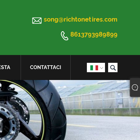

song@richtonetires.com

8613793989899

ESTA
CONTATTACI
