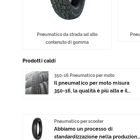
Pneumatico da strada ad alto
Pneu
contenuto di gomma
Prodotti caldi
350-16 Pneumatico per moto
Il pneumatico per moto misura
350-16, la qualità è più alta e il
prezzo è il migliore. questo
modello di pneumatico per
motocicletta 350-16 Adatto per la
Pneumatico per scooter
guida su strade urbane e rurali,
Abbiamo un processo di
questo modello ha migliori
standardizzazione nella produzion
prestazioni di dissipazione del