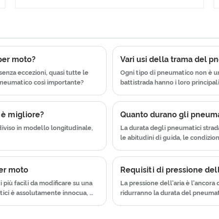
di questa lunga durata utilizzando
possiamo fare OEM, la nostra
Street Triess e garantendo la
produzione in fabbrica di
qualità del nostro prodotto. Utilizza
pneumatici per motociclette può
la tecnologia dei pneumatici per
soddisfare le esigenze di tutti.
auto che unisce la tecnologia
 per moto?
Vari usi della trama del 
avanzata di Taiwan e Giappone per
nza eccezioni, quasi tutte le
Ogni tipo di pneumatico non è u
produrre pneumatici per moto.
pneumatico così importante?
battistrada hanno i loro principal
Abbiamo ottenuto il certificato di
ISO9001ã € CCCã € E-MARKã €
 è migliore?
Quanto durano gli pneumat
,
DOT ecc. Abbiamo un team post-
È diviso in modello longitudinale,
La durata degli pneumatici stradal
vendita che lavora sodo, che
le abitudini di guida, le condizio
fornisce servizio post-vendita e
protezione per i nostri clienti.
per moto
Requisiti di pressione del
 più facili da modificare su una
La pressione dell'aria è l'ancora
tici è assolutamente innocua, ma
ridurranno la durata del pneumat
della pressione dei pneumatici.