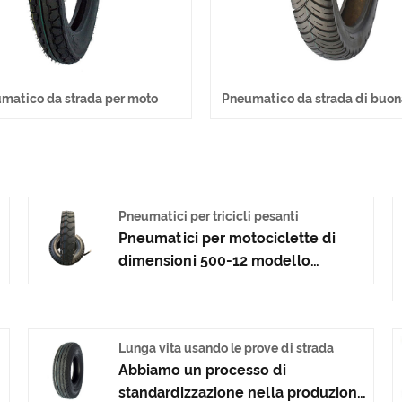
matico da strada per moto
Pneumatico da strada di buon
Pneumatici per tricicli pesanti
Pneumatici per motociclette di
dimensioni 500-12 modello
miniera, adatti per tricicli pesanti,
Vantaggi I pneumatici per tricicli
pesanti antiscivolo e resistenti
Lunga vita usando le prove di strada
all'usura possono essere adattati a
Abbiamo un processo di
varie condizioni stradali. Alta
e
standardizzazione nella produzione
qualità, alto contenuto di gomma.