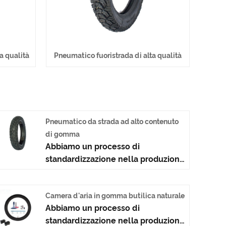
a qualità
Pneumatico fuoristrada di alta qualità
Pneumatico da strada ad alto contenuto
di gomma
Abbiamo un processo di
standardizzazione nella produzione
di questo pneumatico da strada ad
alto contenuto di gomma e
Camera d'aria in gomma butilica naturale
garantiamo la qualità del nostro
Abbiamo un processo di
prodotto. Utilizza la tecnologia dei
standardizzazione nella produzione
pneumatici per auto che unisce la