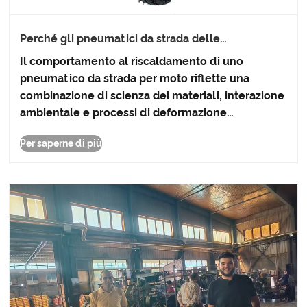
Perché gli pneumatici da strada delle
motociclette devono essere riscaldati prima della
Il comportamento al riscaldamento di uno
guida aggressiva?
pneumatico da strada per moto riflette una
combinazione di scienza dei materiali, interazione
ambientale e processi di deformazione
meccanica che definiscono il modo in cui
Per saperne di più
l'aderenza si sviluppa nel tempo. Le osservazioni
in diverse condizioni mostrano che l......