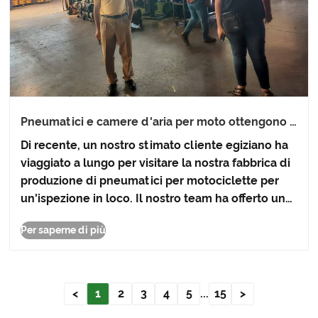
Pneumatici e camere d'aria per moto ottengono il
riconoscimento del cliente egiziano durante la
Di recente, un nostro stimato cliente egiziano ha
visita in fabbrica
viaggiato a lungo per visitare la nostra fabbrica di
produzione di pneumatici per motociclette per
un'ispezione in loco. Il nostro team ha offerto un
caloroso benvenuto, ha fornito
Per saperne di più
accompagnamento durante l’intero processo e
spiegazioni professionali......
<
1
2
3
4
5
...
15
>