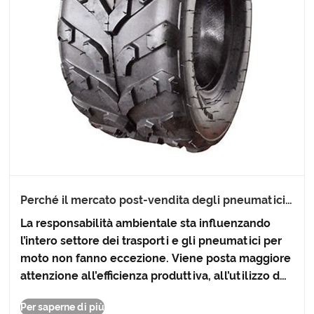
Perché il mercato post-vendita degli pneumatici
per moto viene rimodellato dalle pratiche di
La responsabilità ambientale sta influenzando
elettrificazione e sostenibilità
l’intero settore dei trasporti e gli pneumatici per
moto non fanno eccezione. Viene posta maggiore
attenzione all’efficienza produttiva, all’utilizzo dei
materiali e alla riduzione degli sprechi inutili.
Per saperne di più