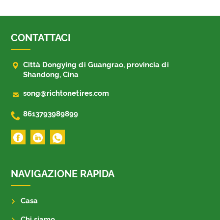
CONTATTACI

Città Dongying di Guangrao, provincia di
Shandong, Cina

song@richtonetires.com

8613793989899
NAVIGAZIONE RAPIDA
Casa
Chi siamo