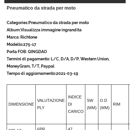
Pneumatico da strada per moto
Categories:Pneumatico da strada per moto
Album:Visualizza immagine ingrandita
Marca: Richtone
Modello:275-17
Porta FOB: QINGDAO
Termini di pagamento: L/C, D/A, D/P, Western Union,
MoneyGram, T/T, Paypal
Tempo di aggiornamento:2021-03-19
INDICE
VALUTAZIONE
SW
O.D
DIMENSIONE
DI
RIM
PLY
(MM)
(MM)
CARICO
6PR
47