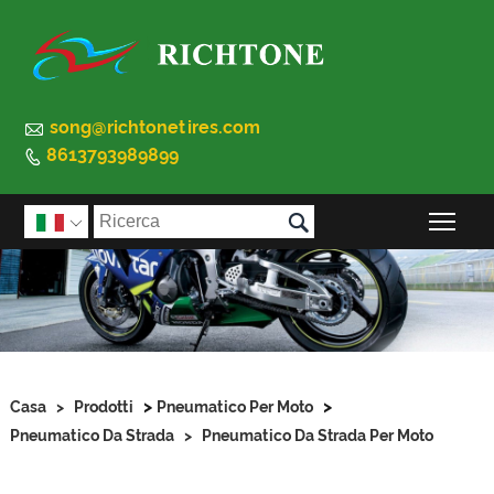

song@richtonetires.com
8613793989899


Atti

>
>
Casa
>
Prodotti
Pneumatico Per Moto
Pneumatico Da Strada
>
Pneumatico Da Strada Per Moto