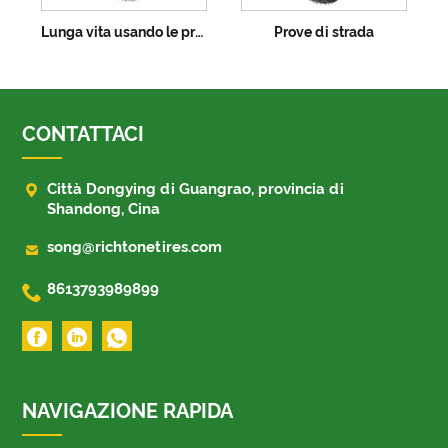
Lunga vita usando le prove di strada
Prove di strada
CONTATTACI

Città Dongying di Guangrao, provincia di
Shandong, Cina

song@richtonetires.com

8613793989899
NAVIGAZIONE RAPIDA