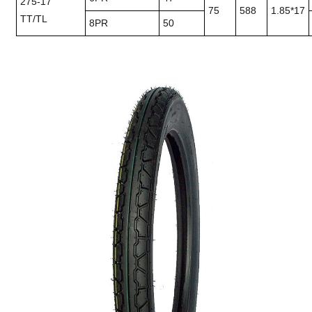
275-17
75
588
1.85*17
TT/TL
8PR
50