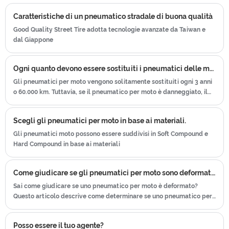
dei pneumatici per auto che unisce la
che lavora sodo, che fornisce servizio
Caratteristiche di un pneumatico stradale di buona qualità
tecnologia avanzata di Taiwan e
post-vendita e protezione per i nostri
Giappone per produrre pneumatici per
Good Quality Street Tire adotta tecnologie avanzate da Taiwan e
clienti.
dal Giappone
moto. Abbiamo ottenuto il certificato di
ISO9001ã € CCCã € E-MARKã € DOT
ecc. Abbiamo un team post-vendita
Ogni quanto devono essere sostituiti i pneumatici delle motociclette
che lavora sodo, che fornisce servizio
Gli pneumatici per moto vengono solitamente sostituiti ogni 3 anni
o 60.000 km. Tuttavia, se il pneumatico per moto è danneggiato, il
post-vendita e protezione per i nostri
battistrada è stato levigato o sta invecchiando, dovrebbe essere
clienti.
sostituito in tempo, altrimenti causerà facilmente incidenti stradali
Scegli gli pneumatici per moto in base ai materiali.
.
Gli pneumatici moto possono essere suddivisi in Soft Compound e
Hard Compound in base ai materiali
Come giudicare se gli pneumatici per moto sono deformati?
Sai come giudicare se uno pneumatico per moto è deformato?
Questo articolo descrive come determinare se uno pneumatico per
moto è deformato.
Posso essere il tuo agente?