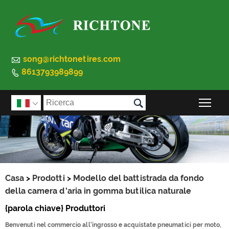

song@richtonetires.com
8613793989899


Atti

Casa
>
Prodotti
>
Modello del battistrada da fondo
della camera d'aria in gomma butilica naturale
{parola chiave} Produttori
Benvenuti nel commercio all'ingrosso e acquistate pneumatici per moto,