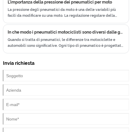
L'importanza della pressione dei pneumatici per moto
.
La pressione degli pneumatici da moto è una delle variabili più
facili da modificare su una moto. La regolazione regolare della
pressione dei pneumatici è assolutamente innocua, ma la maggior
parte dei ciclisti tende a ignorare l'importanza della pressione dei
In che modo i pneumatici motociclisti sono diversi dalle gomme per auto?
pneumatici.
Quando si tratta di pneumatici, le differenze tra motociclette e
automobili sono significative. Ogni tipo di pneumatico è progettato
per soddisfare le esigenze uniche del rispettivo veicolo, garantendo
prestazioni, sicurezza e maneggevolezza ottimali. Comprendere
Invia richiesta
queste differenze è cruciale sia per i proprietari di motociclette che
per le auto, in quanto li aiuta a prendere decisioni informate sulla
selezione e la manutenzione dei pneumatici.