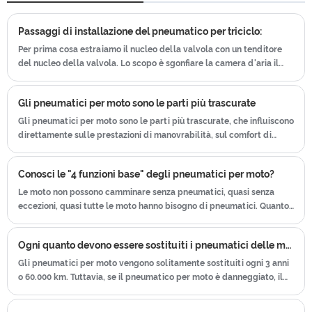
ecc. Abbiamo un team post-vendita
pneumatici per auto che unisce la
che lavora sodo, che fornisce servizio
Passaggi di installazione del pneumatico per triciclo:
tecnologia avanzata di Taiwan e
post-vendita e protezione per i nostri
Giappone per produrre pneumatici per
Per prima cosa estraiamo il nucleo della valvola con un tenditore
clienti.
del nucleo della valvola. Lo scopo è sgonfiare la camera d'aria il
moto. Abbiamo ottenuto il certificato di
prima possibile.
ISO9001ã € CCCã € E-MARKã € DOT
ecc. Abbiamo un team post-vendita
Gli pneumatici per moto sono le parti più trascurate
che lavora sodo, che fornisce servizio
Gli pneumatici per moto sono le parti più trascurate, che influiscono
direttamente sulle prestazioni di manovrabilità, sul comfort di
post-vendita e protezione per i nostri
guida, sulla qualità di guida e sulle prestazioni di sicurezza
clienti.
dell'intero veicolo.
Conosci le "4 funzioni base" degli pneumatici per moto?
Le moto non possono camminare senza pneumatici, quasi senza
eccezioni, quasi tutte le moto hanno bisogno di pneumatici. Quanto
ne sai di uno pneumatico così importante?
Ogni quanto devono essere sostituiti i pneumatici delle motociclette
Gli pneumatici per moto vengono solitamente sostituiti ogni 3 anni
o 60.000 km. Tuttavia, se il pneumatico per moto è danneggiato, il
battistrada è stato levigato o sta invecchiando, dovrebbe essere
sostituito in tempo, altrimenti causerà facilmente incidenti stradali