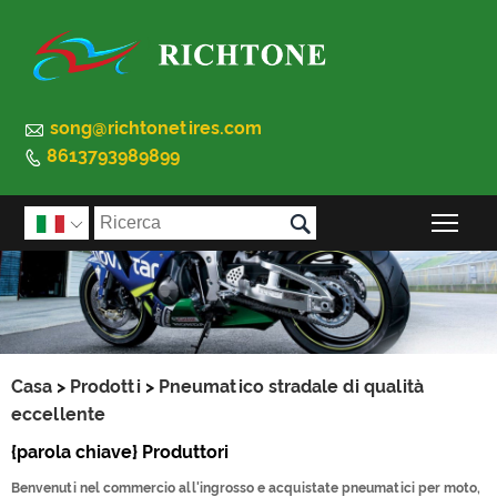

song@richtonetires.com
8613793989899


Atti

Casa
>
Prodotti
>
Pneumatico stradale di qualità
eccellente
{parola chiave} Produttori
Benvenuti nel commercio all'ingrosso e acquistate pneumatici per moto,