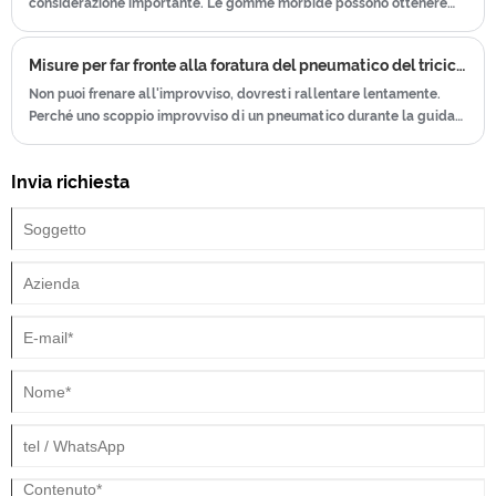
considerazione importante. Le gomme morbide possono ottenere
più trazione, ma si usurano rapidamente; mentre le gomme dure si
danneggiano più lentamente, ma le loro prestazioni di aderenza
Misure per far fronte alla foratura del pneumatico del triciclo
sono scarse.
Non puoi frenare all'improvviso, dovresti rallentare lentamente.
Perché uno scoppio improvviso di un pneumatico durante la guida
ad alta velocità farà sbandare il veicolo e una frenata improvvisa
renderà lo sterzata più grave, provocando un ribaltamento.
Invia richiesta