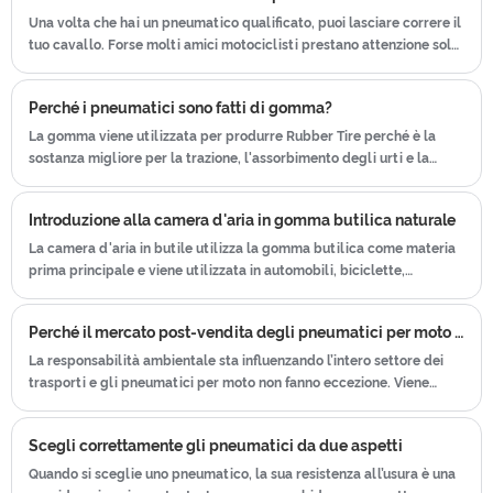
post-vendita e protezione per i nostri
Giappone per produrre pneumatici per
Una volta che hai un pneumatico qualificato, puoi lasciare correre il
clienti.
tuo cavallo. Forse molti amici motociclisti prestano attenzione solo
moto. Abbiamo ottenuto il certificato di
alla manutenzione del motore e dell'aspetto, ma ignorano la
ISO9001ã € CCCã € E-MARKã € DOT
manutenzione degli pneumatici, accorciando così la durata degli
ecc. Abbiamo un team post-vendita
Perché i pneumatici sono fatti di gomma?
pneumatici e aumentandone il consumo. Pertanto, padroneggiare
che lavora sodo, che fornisce servizio
un po' di buon senso in materia di manutenzione e manutenzione
La gomma viene utilizzata per produrre Rubber Tire perché è la
può non solo risparmiare sui costi, ma anche ridurre molti problemi
sostanza migliore per la trazione, l'assorbimento degli urti e la
post-vendita e protezione per i nostri
causati dai problemi agli pneumatici quando si lascia l'auto.
resistenza ai rigori dell'uso regolare su un'auto. La gomma è una
clienti.
sostanza molto flessibile, resistente ed elastica che può adattarsi
Introduzione alla camera d'aria in gomma butilica naturale
rapidamente alle superfici irregolari e assorbire gli urti.
La camera d'aria in butile utilizza la gomma butilica come materia
prima principale e viene utilizzata in automobili, biciclette,
aeroplani, macchinari edili e di trasporto, ecc.
Perché il mercato post-vendita degli pneumatici per moto viene rimodellato dalle pratiche di elettrificazione e sostenibilità
La responsabilità ambientale sta influenzando l’intero settore dei
trasporti e gli pneumatici per moto non fanno eccezione. Viene
posta maggiore attenzione all’efficienza produttiva, all’utilizzo dei
materiali e alla riduzione degli sprechi inutili.
Scegli correttamente gli pneumatici da due aspetti
Quando si sceglie uno pneumatico, la sua resistenza all’usura è una