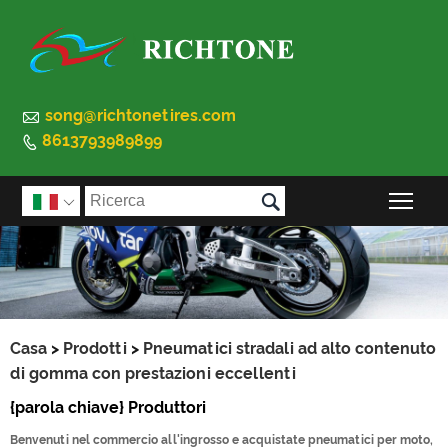

song@richtonetires.com
8613793989899


Atti

Casa
>
Prodotti
>
Pneumatici stradali ad alto contenuto
di gomma con prestazioni eccellenti
{parola chiave} Produttori
Benvenuti nel commercio all'ingrosso e acquistate pneumatici per moto,